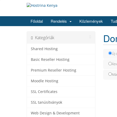
Főoldal
Rendelés
Közlemények
Tud
Dom
Kategóriák
Shared Hosting
Új 
Basic Reseller Hosting
Átr
Premium Reseller Hosting
Már
Moodle Hosting
SSL Certificates
SSL tanúsítványok
Web Design & Development