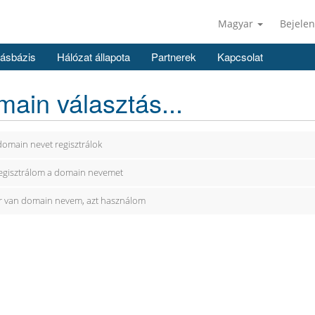
Magyar
Bejelen
ásbázis
Hálózat állapota
Partnerek
Kapcsolat
ain választás...
domain nevet regisztrálok
egisztrálom a domain nevemet
 van domain nevem, azt használom