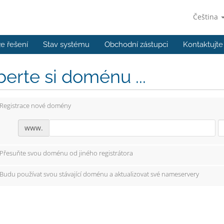
Čeština
e řešení
Stav systému
Obchodní zástupci
Kontaktujte
erte si doménu ...
Registrace nové domény
www.
Přesuňte svou doménu od jiného registrátora
Budu používat svou stávající doménu a aktualizovat své nameservery